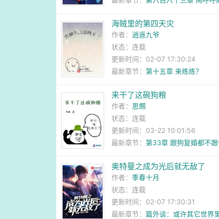
海贼里的第四天灾
作者：
逍遥九爷
状态：连载
更新时间：02-07 17:30:24
最新章节：
第十五章 来练练？
来干了这碗狗粮
作者：
思燳
状态：连载
更新时间：03-22 10:01:56
最新章节：
第33章 跟狗复婚都不跟
奥特曼之成为光后就无敌了
作者：
季春十月
状态：连载
更新时间：02-07 17:30:31
最新章节：
篇外谈：或许其它世界