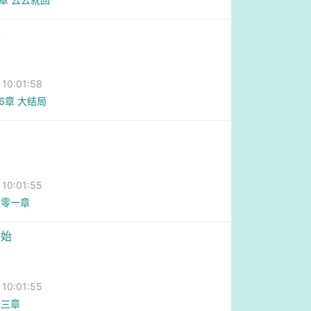
妻
0:01:58
86章 大结局
0:01:55
百零一章
开始
0:01:55
十三章