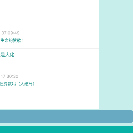
07:09:49
：生命的赞歌！
人是大佬
7:30:30
、还算数吗（大结局）