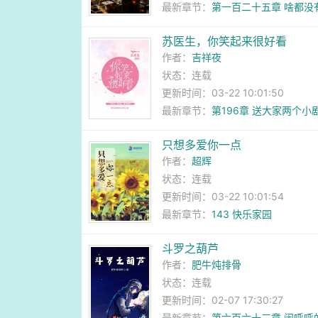
最新章节：
第一百二十五章 啥都没
苏医生，你笑起来很好看
作者：
吉祥夜
状态：连载
更新时间：03-22 10:01:50
最新章节：
第196章 送大家两个小
只想多爱你一点
作者：
超辉
状态：连载
更新时间：03-22 10:01:54
最新章节：
143 快乐家园
斗罗之葫芦
作者：
肥牛炖排骨
状态：连载
更新时间：02-07 17:30:27
最新章节：
第六百六十三章 闹呼呼