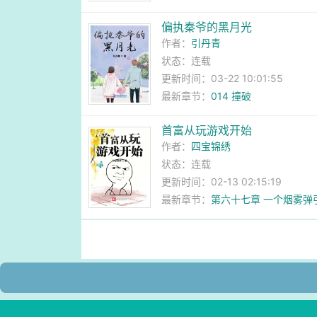
偏执秦爷的黑月光
作者：
引丹青
状态：连载
更新时间：03-22 10:01:55
最新章节：
014 撞破
首富从玩游戏开始
作者：
四宝锦绣
状态：连载
更新时间：02-13 02:15:19
最新章节：
第六十七章 一个烟雾弹