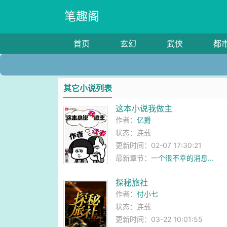
笔趣阁
首页
玄幻
武侠
都
其它小说列表
这本小说我做主
作者：
亿爵
状态：连载
更新时间：02-07 17:30:21
最新章节：
一个很不幸的消息...
探秘旅社
作者：
付小七
状态：连载
更新时间：03-22 10:01:55