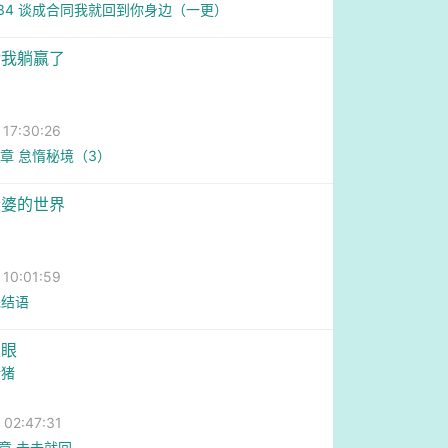
34 谈成合同我就回到你身边（一更）
后我躺赢了
7:30:26
3章 怠惰秘境（3）
老婆的世界
0:01:59
完结语
生眼
猪猪
2:47:31
1章 去去就回