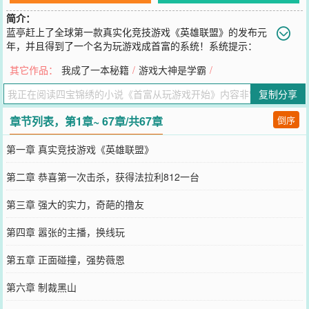
简介：
蓝亭赶上了全球第一款真实化竞技游戏《英雄联盟》的发布元
年，并且得到了一个名为玩游戏成首富的系统！系统提示：
【玩家启动游戏，一秒钟消耗一块钱！】什么破系统，退货退货！
其它作品：
我成了一本秘籍
/
游戏大神是学霸
/
【恭喜玩家完成首次击杀，获得法拉利911一台！】【恭喜玩家完成
首次五杀，获得一千万现金存款！】蓝亭：真香！自此，为了可以有
复制分享
钱玩游戏，蓝亭拼命玩游戏赚钱！游戏1群：526545632）游戏2群：
878311302（升级中……）
章节列表，第1章~ 67章/共67章
倒序
您要是觉得《
首富从玩游戏开始
》还不错的话请不要忘记向您QQ群和
微博微信里的朋友推荐哦！
第一章 真实竞技游戏《英雄联盟》
第二章 恭喜第一次击杀，获得法拉利812一台
第三章 强大的实力，奇葩的撸友
第四章 嚣张的主播，换线玩
第五章 正面碰撞，强势薇恩
第六章 制裁黑山