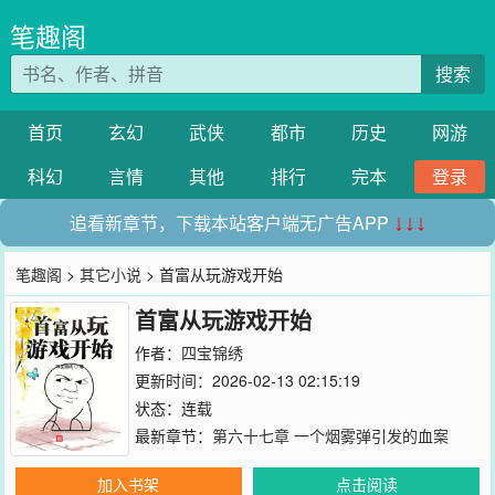
笔趣阁
搜索
首页
玄幻
武侠
都市
历史
网游
科幻
言情
其他
排行
完本
登录
追看新章节，下载本站客户端无广告APP
↓↓↓
笔趣阁
>
其它小说
> 首富从玩游戏开始
首富从玩游戏开始
作者：
四宝锦绣
更新时间：2026-02-13 02:15:19
状态：连载
最新章节：
第六十七章 一个烟雾弹引发的血案
加入书架
点击阅读