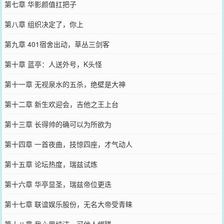
第七章 华影颜值扛把子
第八章 组织决定了，你上
第九章 401宿舍出动，草丛三剑客
第十章 蓝亭：人送外号，K头怪
第十一章 无视泉水的五杀，绝壁是大神
第十二章 新生欢迎会，吉他之王上台
第十三章 长得帅的确可以为所欲为
第十四章 一首夜曲，技惊四座，才气动人
第十五章 论坛热度，瑞兹试炼
第十六章 华亭显圣，瑞兹帝位更迭
第十七章 联谊娱乐股份，无名大帝受青睐
第十八章 我心思纯洁，可他人龌蹉