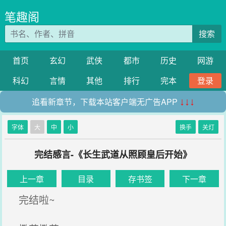
笔趣阁
搜索
首页
玄幻
武侠
都市
历史
网游
科幻
言情
其他
排行
完本
登录
追看新章节，下载本站客户端无广告APP
↓↓↓
字体
大
中
小
换手
关灯
完结感言-《长生武道从照顾皇后开始》
上一章
目录
存书签
下一章
完结啦~