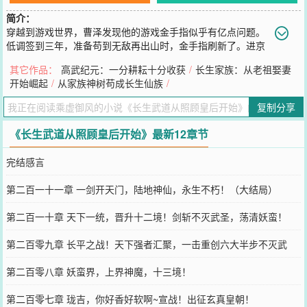
简介：
穿越到游戏世界，曹泽发现他的游戏金手指似乎有亿点问题。
低调签到三年，准备苟到无敌再出山时，金手指刷新了。进京
勤王与黄袍加身之间，曹泽义无反顾选择了前者。一脚踏入京城，水
其它作品：
高武纪元：一分耕耘十分收获
/
长生家族：从老祖娶妻
深火热之中，曹泽想要浑水摸鱼。意外发现皇帝女儿身，偶然听皇后
开始崛起
/
从家族神树苟成长生仙族
/
倾诉忧愁。撞破皇太贵妃与人密谋，被太后当成“自己人“，大长公主
夜勤曹府...又三年，金手指再度刷新，曹泽面带笑容的高呼：“深蓝，
复制分享
加点！”三年又三年，曹泽树立风骨，继承遗风，执鼎大乾。敬畏他的
人会高呼“曹丞相”，仇视他的人不屑低喊“曹贼”。
《长生武道从照顾皇后开始》最新12章节
您要是觉得《
长生武道从照顾皇后开始
》还不错的话请不要忘记向您
QQ群和微博微信里的朋友推荐哦！
完结感言
第二百一十一章 一剑开天门，陆地神仙，永生不朽！（大结局）
第二百一十章 天下一统，晋升十二境！剑斩不灭武圣，荡清妖蛮！
第二百零九章 长平之战！天下强者汇聚，一击重创六大半步不灭武
圣！
第二百零八章 妖蛮界，上界神魔，十三境！
第二百零七章 珑吉，你好香好软啊~宣战！出征玄真皇朝！