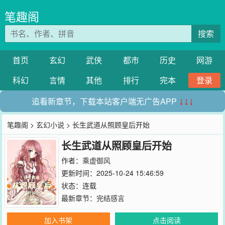
笔趣阁
搜索
首页
玄幻
武侠
都市
历史
网游
科幻
言情
其他
排行
完本
登录
追看新章节，下载本站客户端无广告APP
↓↓↓
笔趣阁
>
玄幻小说
> 长生武道从照顾皇后开始
长生武道从照顾皇后开始
作者：
乘虚御风
更新时间：2025-10-24 15:46:59
状态：连载
最新章节：
完结感言
加入书架
点击阅读