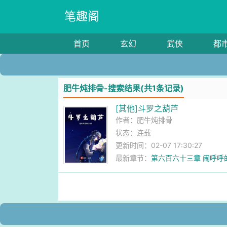
笔趣阁
首页
玄幻
武侠
都
肥牛炖排骨-搜索结果(共1条记录)
[其他]斗罗之葫芦
作者：
肥牛炖排骨
状态：连载
更新时间：02-07 17:30:27
最新章节：
第六百六十三章 闹呼呼