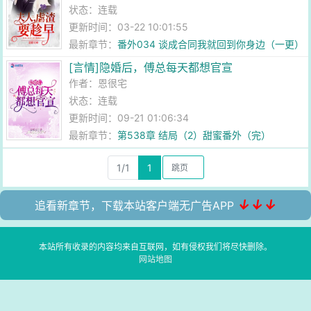
状态：连载
更新时间：03-22 10:01:55
最新章节：
番外034 谈成合同我就回到你身边（一更）
[言情]隐婚后，傅总每天都想官宣
作者：
恩很宅
状态：连载
更新时间：09-21 01:06:34
最新章节：
第538章 结局（2）甜蜜番外（完）
1/1
1
↓↓↓
追看新章节，下载本站客户端无广告APP
本站所有收录的内容均来自互联网，如有侵权我们将尽快删除。
网站地图