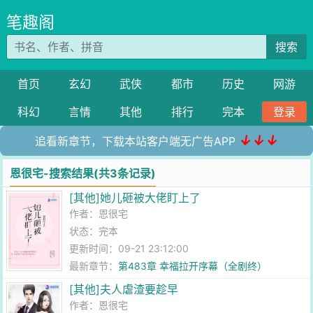
笔趣阁
搜索
首页
玄幻
武侠
都市
历史
网游
科幻
言情
其他
排行
完本
登录
↓↓↓
追看新章节，下载本站客户端无广告APP
恩很宅-搜索结果(共3条记录)
[其他]她儿砸被大佬盯上了
作者：
恩很宅
状态：完本
更新时间：09-21 23:12:00
最新章节：
第483章 幸福拉开序幕（全剧终）
[其他]夫人虐渣要趁早
作者：
恩很宅