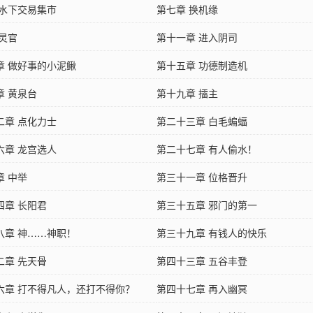
 水下交易集市
第七章 换机缘
 灵官
第十一章 进入阴司
章 做好事的小泥鳅
第十五章 功德制造机
章 黄泉台
第十九章 擂主
二章 点化力士
第二十三章 白毛蝙蝠
六章 龙宫选人
第二十七章 有人偷水！
章 中举
第三十一章 位格晋升
四章 长阳君
第三十五章 邪门的第一
八章 神……神职！
第三十九章 有钱人的快乐
二章 先天骨
第四十三章 五谷丰登
六章 打不得凡人，还打不得你？
第四十七章 再入幽冥