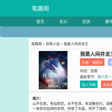
笔趣阁
首页
玄幻
武侠
都
笔趣阁
>
修真小说
> 我是人间井龙王
我是人间井龙
作者：
锦绣灰
更
状态：连载
最新章节：
第六百一
加入书架
点击
简介：
山不在高，有仙则灵。水不在深，有泥鳅也行。泥
一身挖坑钻洞的本领，挖穿了天庭，挖开了地府，