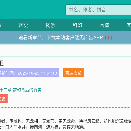
市
历史
网游
科幻
言情
追看新章节，下载本站客户端无广告APP
↓↓↓
王
新时间：2025-10-23 11:51:10
直达底部
十二章 梦幻背后的真实
阅读
鳅者，堕龙也，无龙相，无龙形，更无龙命。待得风云起，却也能兴云吐
让一口人间水井，接四海，连八极，贯穿天地通。