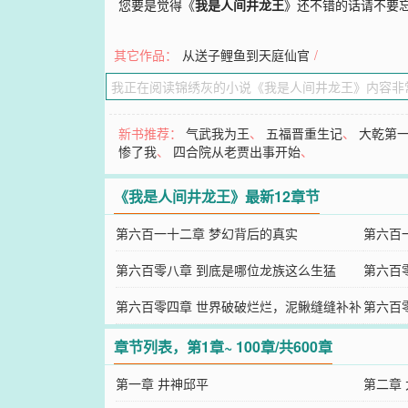
您要是觉得《
我是人间井龙王
》还不错的话请不要
其它作品：
从送子鲤鱼到天庭仙官
/
新书推荐：
气武我为王
、
五福晋重生记
、
大乾第
惨了我
、
四合院从老贾出事开始
、
《我是人间井龙王》最新12章节
第六百一十二章 梦幻背后的真实
第六百
第六百零八章 到底是哪位龙族这么生猛
第六百
第六百零四章 世界破破烂烂，泥鳅缝缝补补
第六百
章节列表，第1章~ 100章/共600章
第一章 井神邱平
第二章