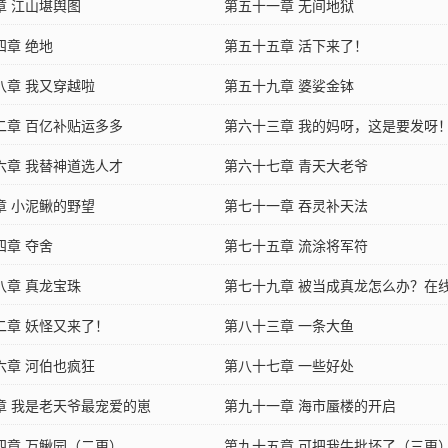
章 江山堪舆图
第五十一章 无间地狱
四章 绝地
第五十五章 活下来了！
八章 我又穿越啦
第五十九章 婆娑金钵
二章 百亿补贴运多多
第六十三章 我的妈呀，这是要发呀
六章 我替神道选人才
第六十七章 青天大老爷
章 小泥鳅的野望
第七十一章 吞灵补天法
四章 夺舍
第七十五章 流涂将军符
八章 真龙宝珠
第七十九章 被当成真龙怎么办？在
二章 妖怪又来了！
急！
第八十三章 一条大鱼
六章 河伯也疯狂
第八十七章 一些好处
章 我是老天爷最宠爱的崽
第九十一章 海市蜃楼的开启
四章 万鳅园（二更）
第九十五章 可把我牛批坏了（三更