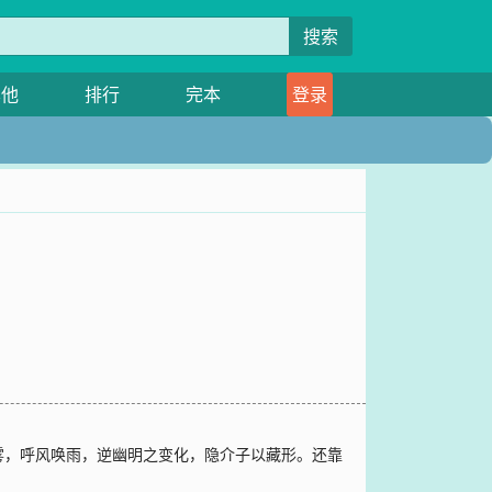
搜索
其他
排行
完本
登录
雾，呼风唤雨，逆幽明之变化，隐介子以藏形。还靠