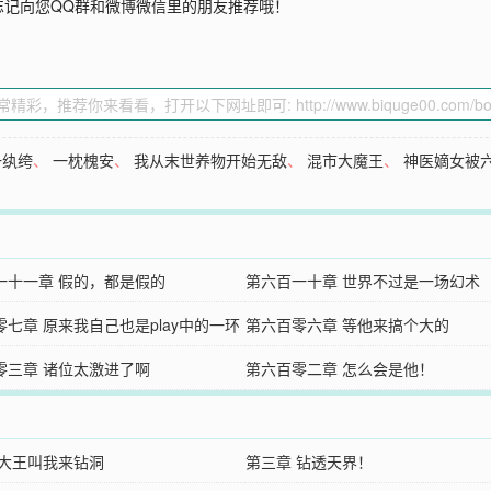
忘记向您QQ群和微博微信里的朋友推荐哦！
一纨绔
、
一枕槐安
、
我从末世养物开始无敌
、
混市大魔王
、
神医嫡女被
一十一章 假的，都是假的
第六百一十章 世界不过是一场幻术
零七章 原来我自己也是play中的一环
第六百零六章 等他来搞个大的
零三章 诸位太激进了啊
第六百零二章 怎么会是他！
 大王叫我来钻洞
第三章 钻透天界！