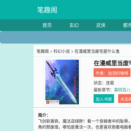
笔趣阁
首页
玄幻
武侠
都
笔趣阁
>
科幻小说
> 在漫威里当废宅是什么鬼
在漫威里当废
作者：
加泪的咖啡
状态：连载
最新章节：
第四百八
加入书架
点击
简介：
飞剑斩盾铁，魔法逗绿胖！看一个穿越者中的耻辱
角的颓废值，哪怕是重活一次，也更喜欢抱着电脑看