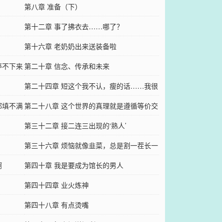
第八章 准备（下）
第十二章 事了拂衣去……哪了？
第十六章 老奶奶出来送装备啦
停不下来
第二十章 信念、传承和未来
第二十四章 短这个我不认，瘦的话……我很
都填不满
希望
第二十八章 这个世界的真理就是遵循等价交
换
第三十二章 接二连三出现的‘熟人’
第三十六章 烦恼就像韭菜，总是割一茬长一
啊
茬
第四十章 我是要成为馆长的男人
第四十四章 业火炼神
第四十八章 有点烫嘴