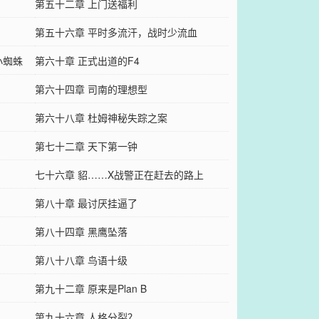
第五十二章 上门送福利
第五十六章 平时多流汗，战时少流血
小蜘蛛
第六十章 正式出道的F4
第六十四章 司南的理想型
第六十八章 杜姆神秘失踪之案
第七十二章 天下第一钟
七十六章 貂……X战警正在赶去的路上
第八十章 最讨厌挂逼了
第八十四章 黑鹰坠落
第八十八章 鸟语十级
第九十二章 原来是Plan B
第九十六章 人格分裂？