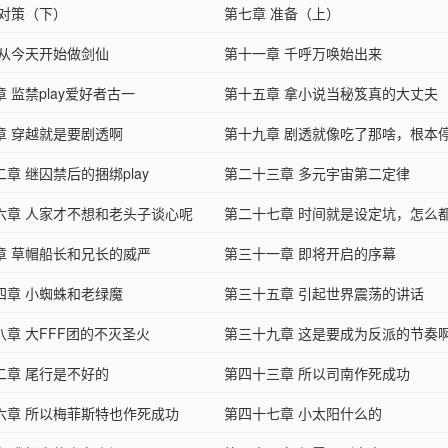
 对策（下）
第七章 准备（上）
 从今天开始做剑仙
第十一章 千呼万唤始出来
 监禁play爱好者古一
第十五章 拿小说当秘笈真的大丈夫
章 穿越就是要剧透啊
第十九章 剧透就像吃了那啥，根本
章 继囚禁后的捆绑play
第二十三章 多元宇宙第二定律
六章 人家才不想和老头子谈心呢
第二十七章 时间就是设定坑，怎么
章 草帽船长和兄长的威严
第三十一章 即将开启的序幕
四章 小蜘蛛和老绿魔
第三十五章 引起世界震荡的讲话
八章 大FFF团的不灭圣火
第三十九章 这是要成为反派的节奏
二章 尾行是不好的
第四十三章 所以司南作死成功
六章 所以梅菲斯特也作死成功
第四十七章 小太阳什么的