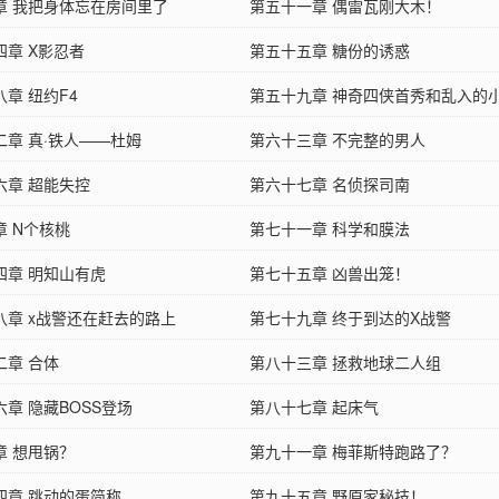
章 我把身体忘在房间里了
第五十一章 偶雷瓦刚大木！
四章 X影忍者
第五十五章 糖份的诱惑
章 纽约F4
第五十九章 神奇四侠首秀和乱入的
二章 真·铁人——杜姆
第六十三章 不完整的男人
六章 超能失控
第六十七章 名侦探司南
章 N个核桃
第七十一章 科学和膜法
四章 明知山有虎
第七十五章 凶兽出笼！
八章 x战警还在赶去的路上
第七十九章 终于到达的X战警
二章 合体
第八十三章 拯救地球二人组
章 隐藏BOSS登场
第八十七章 起床气
章 想甩锅？
第九十一章 梅菲斯特跑路了？
四章 跳动的蛋简称……
第九十五章 野原家秘技！