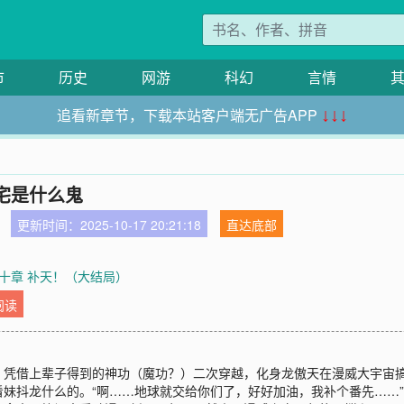
市
历史
网游
科幻
言情
追看新章节，下载本站客户端无广告APP
↓↓↓
宅是什么鬼
更新时间：2025-10-17 20:21:18
直达底部
十章 补天！（大结局）
阅读
，凭借上辈子得到的神功（魔功？）二次穿越，化身龙傲天在漫威大宇宙
妹抖龙什么的。“啊……地球就交给你们了，好好加油，我补个番先……