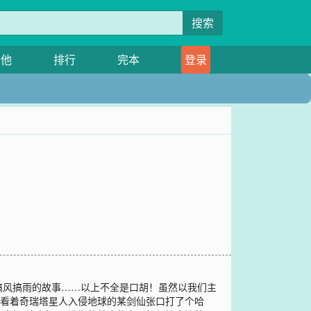
搜索
其他
排行
完本
登录
搞风搞雨的故事……以上不全是口胡！虽然以我们主
”看着奇瑞塔星人入侵地球的某剑仙张口打了个哈