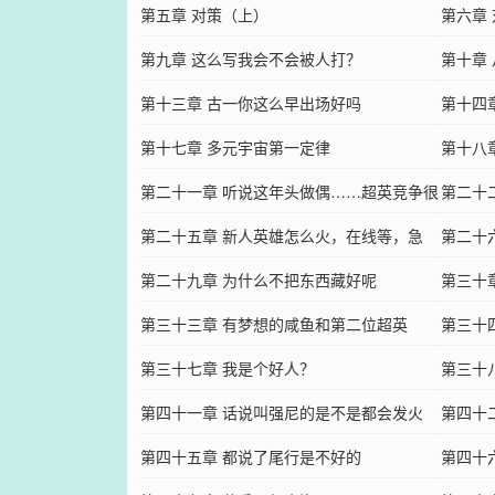
第五章 对策（上）
第六章
第九章 这么写我会不会被人打？
第十章
第十三章 古一你这么早出场好吗
第十四章
第十七章 多元宇宙第一定律
第十八
第二十一章 听说这年头做偶……超英竞争很
第二十二
大啊
第二十五章 新人英雄怎么火，在线等，急
第二十
第二十九章 为什么不把东西藏好呢
第三十
第三十三章 有梦想的咸鱼和第二位超英
第三十
第三十七章 我是个好人？
第三十
第四十一章 话说叫强尼的是不是都会发火
第四十
第四十五章 都说了尾行是不好的
第四十