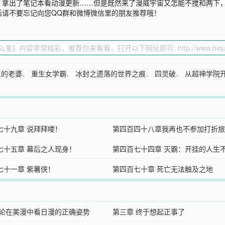
拿出了笔记本看动漫更新……但是既然来了漫威宇宙又怎能不搅和两下，
话请不要忘记向您QQ群和微博微信里的朋友推荐哦！
生的老婆
、
重生女学霸
、
冰封之遗落的世界之痕
、
四灵破
、
从超神学院
七十九章 说拜拜喽！
第四百四十八章我再也不参加打折旅
七十五章 幕后之人现身！
第四百七十四章 灭霸：开挂的人生
七十一章 紫薯侠！
释！
第四百七十章 死亡无法触及之地
 论在美漫中看日漫的正确姿势
第三章 终于想起正事了