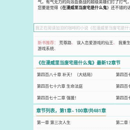
气，有气无力的向浴血奋战的超级英雄们打了打气，
您要是觉得《
在漫威里当废宅是什么鬼
》还不错的
新书推荐：
荒尊路
、
误入恋爱游戏的仙王
、
我重
游戏系统
、
《在漫威里当废宅是什么鬼》最新12章节
第四百八十章 补天！（大结局）
第四百
第四百七十六章 生命法庭
第四百
第四百七十二章 强援！
第四百
章节列表，第1章~ 100章/共481章
第一章 第三次人生
第二章