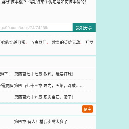
当根“搞事棍”？请期待某个伪宅是如何搞事情的！
复制分享
开始的穿越日常
、
五鬼悬门
、
欧皇的英雄无敌
、
开罗
游了！
第四百七十七章 教练，我要打球！
不需要解
第四百七十三章 异力，火焰，斗破……
第四百六十九章 现实宝石，没了！
倒序
第四章 有人吐槽我卖嘴太多了