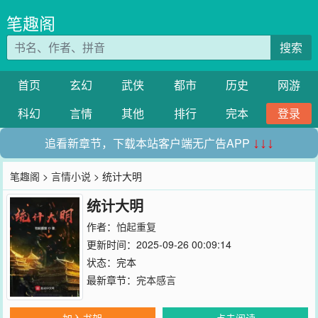
笔趣阁
搜索
首页
玄幻
武侠
都市
历史
网游
科幻
言情
其他
排行
完本
登录
追看新章节，下载本站客户端无广告APP
↓↓↓
笔趣阁
>
言情小说
> 统计大明
统计大明
作者：
怕起重复
更新时间：2025-09-26 00:09:14
状态：完本
最新章节：
完本感言
加入书架
点击阅读