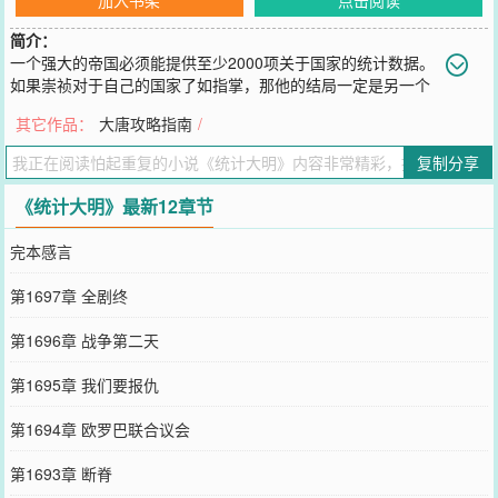
简介：
一个强大的帝国必须能提供至少2000项关于国家的统计数据。
如果崇祯对于自己的国家了如指掌，那他的结局一定是另一个
模样。
其它作品：
大唐攻略指南
/
您要是觉得《
统计大明
》还不错的话请不要忘记向您QQ群和微博微信
里的朋友推荐哦！
复制分享
《统计大明》最新12章节
完本感言
第1697章 全剧终
第1696章 战争第二天
第1695章 我们要报仇
第1694章 欧罗巴联合议会
第1693章 断脊