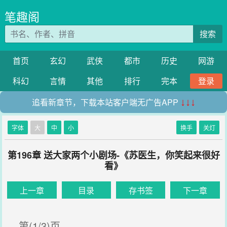
笔趣阁
搜索
首页
玄幻
武侠
都市
历史
网游
科幻
言情
其他
排行
完本
登录
追看新章节，下载本站客户端无广告APP
↓↓↓
字体
大
中
小
换手
关灯
第196章 送大家两个小剧场-《苏医生，你笑起来很好
看》
上一章
目录
存书签
下一章
第(1/3)页