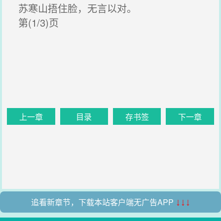
苏寒山捂住脸，无言以对。
第(1/3)页
上一章
目录
存书签
下一章
追看新章节，下载本站客户端无广告APP
↓↓↓