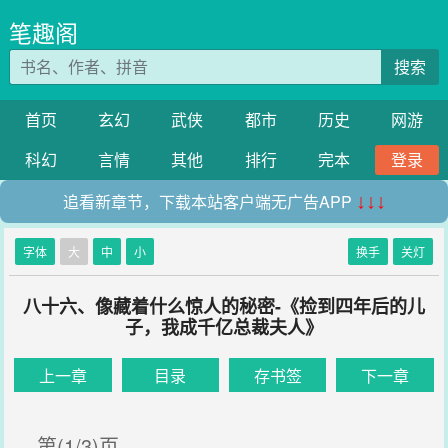
笔趣阁
搜索
首页
玄幻
武侠
都市
历史
网游
科幻
言情
其他
排行
完本
登录
追看新章节，下载本站客户端无广告APP
↓↓↓
字体
大
中
小
换手
关灯
八十六、像藏着什么惊人的秘密-《捡到四年后的儿
子，我成千亿总裁夫人》
上一章
目录
存书签
下一章
第(1/3)页