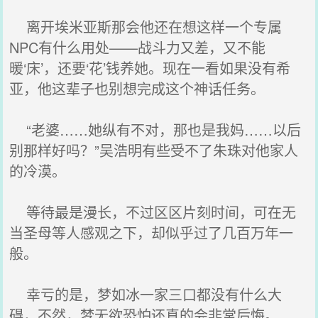
离开埃米亚斯那会他还在想这样一个专属
NPC有什么用处——战斗力又差，又不能
暖‘床’，还要‘花’钱养她。现在一看如果没有希
亚，他这辈子也别想完成这个神话任务。
“老婆……她纵有不对，那也是我妈……以后
别那样好吗？”吴浩明有些受不了朱珠对他家人
的冷漠。
等待最是漫长，不过区区片刻时间，可在无
当圣母等人感观之下，却似乎过了几百万年一
般。
幸亏的是，梦如冰一家三口都没有什么大
碍，不然，梦无欲恐怕还真的会非常后悔。