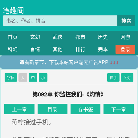
笔趣阁
搜索
首页
玄幻
武侠
都市
历史
网游
科幻
言情
其他
排行
完本
登录
追看新章节，下载本站客户端无广告APP
↓↓↓
字体
大
中
小
换手
关灯
第092章 你监控我们-《灼情》
上一章
目录
存书签
下一章
蒋柠接过手机。