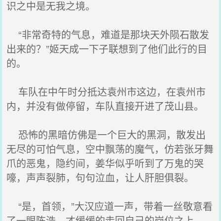
识之中是无我之境。
“非常奇特的气息，难道是那块天外陨石散发
出来的？”姬天成一下子联想到了他们此行的目
的。
车队在中午时分抵达袁州市这边，在袁州市
内，并没有做停留，车队直接开进了茂山县。
恐怖的黑暗仿佛是一个巨大的黑洞，散发出
无尽的可怕气息，空中飘荡的魔气，仿若张牙舞
爪的恶鬼，隐约间，姜华似乎听到了万鬼的哭
嚎，声声裂肺，句句泣血，让人肝胆俱裂。
“是，首领，”大汉应道一声，带着一丝敬意看
了一眼陈浩，才缓缓的走回自己的岗位之上。