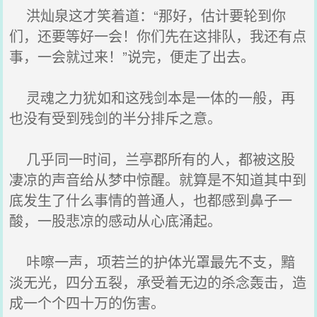
洪灿泉这才笑着道：“那好，估计要轮到你
们，还要等好一会！你们先在这排队，我还有点
事，一会就过来！”说完，便走了出去。
灵魂之力犹如和这残剑本是一体的一般，再
也没有受到残剑的半分排斥之意。
几乎同一时间，兰亭郡所有的人，都被这股
凄凉的声音给从梦中惊醒。就算是不知道其中到
底发生了什么事情的普通人，也都感到鼻子一
酸，一股悲凉的感动从心底涌起。
咔嚓一声，项若兰的护体光罩最先不支，黯
淡无光，四分五裂，承受着无边的杀念轰击，造
成一个个四十万的伤害。