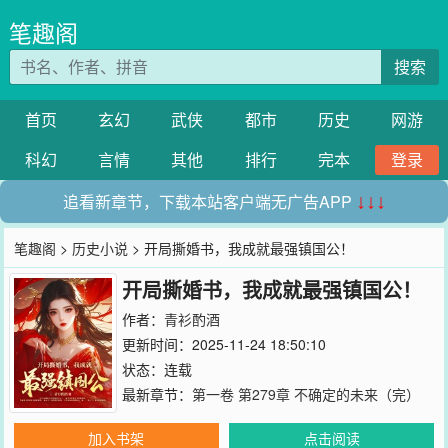
笔趣阁
搜索
首页
玄幻
武侠
都市
历史
网游
科幻
言情
其他
排行
完本
登录
追看新章节，下载本站客户端无广告APP
↓↓↓
笔趣阁
>
历史小说
> 开局撕婚书，我成就最强镇国公！
开局撕婚书，我成就最强镇国公！
作者：
青衫酌酒
更新时间：2025-11-24 18:50:10
状态：连载
最新章节：
第一卷 第279章 不确定的未来（完）
加入书架
点击阅读