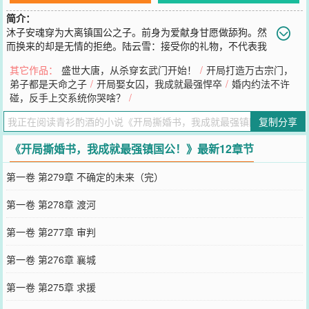
简介：
沐子安魂穿为大离镇国公之子。前身为爱献身甘愿做舔狗。然
而换来的却是无情的拒绝。陆云雪：接受你的礼物，不代表我
同意跟你在一起。一怒之下，触发抉择系统。抉择1:忍气吞声，默默
其它作品：
盛世大唐，从杀穿玄武门开始！
/
开局打造万古宗门，
为爱付出，奖励传世绿帽子一顶。抉择2:直接怼回去，从此一刀两
弟子都是天命之子
/
开局娶女囚，我成就最强悍卒
/
婚内约法不许
断。奖励:猛虎之力，一拳万斤。沐子安果断当街撕毁婚书。“叮！恭喜
碰，反手上交系统你哭啥？
/
宿主做出抉择！获得:猛虎之力，一拳万斤。”“叮！恭喜宿主做出抉
择！召唤三国第一毒士贾诩。”“叮！恭喜宿主做出抉择！召唤三国常
复制分享
胜将军赵云！”“叮！恭喜宿主做出抉择！召唤四大名妓之一李师
师”........从此改军制，平叛乱，战敌寇，斩匈奴，封狼居胥，饮马翰
《开局撕婚书，我成就最强镇国公！》最新12章节
海，成就最强镇国公。沐子安：爱情？只会影响我拔刀的速度！
您要是觉得《
开局撕婚书，我成就最强镇国公！
》还不错的话请不要
第一卷 第279章 不确定的未来（完）
忘记向您QQ群和微博微信里的朋友推荐哦！
第一卷 第278章 渡河
第一卷 第277章 审判
第一卷 第276章 襄城
第一卷 第275章 求援