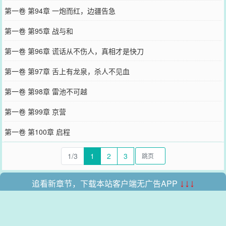
第一卷 第94章 一炮而红，边疆告急
第一卷 第95章 战与和
第一卷 第96章 谎话从不伤人，真相才是快刀
第一卷 第97章 舌上有龙泉，杀人不见血
第一卷 第98章 雷池不可越
第一卷 第99章 京营
第一卷 第100章 启程
1/3
1
2
3
追看新章节，下载本站客户端无广告APP
↓↓↓
本站所有收录的内容均来自互联网，如有侵权我们将尽快删除。
网站地图