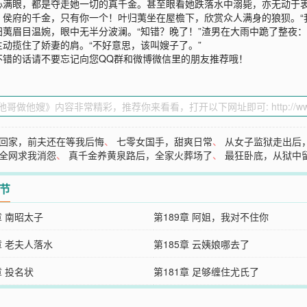
心满眼，都是夺走她一切的真千金。甚至眼看她跌落水中溺毙，亦无动于
侯府的千金，只有你一个！叶归荑坐在屋檐下，欣赏众人满身的狼狈。“
荑眉目温婉，眼中无半分波澜。“知错？晚了！”渣男在大雨中跪了整夜
动揽住了娇妻的肩。“不好意思，该叫嫂子了。”
不错的话请不要忘记向您QQ群和微博微信里的朋友推荐哦！
回家，前夫还在等我后悔
、
七零女国手，甜爽日常
、
从女子监狱走出后
全网求我消怨
、
真千金养黄泉路后，全家火葬场了
、
最狂卧底，从狱中
章节
章 南昭太子
第189章 阿姐，我对不住你
章 老夫人落水
第185章 云姨娘哪去了
章 投名状
第181章 足够缠住尤氏了