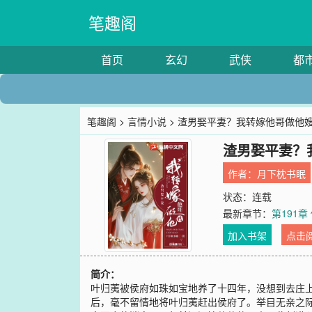
笔趣阁
首页
玄幻
武侠
都
笔趣阁
>
言情小说
> 渣男娶平妻？我转嫁他哥做他
渣男娶平妻？
作者：
月下枕书眠
状态：连载
最新章节：
第191
加入书架
点击
简介：
叶归荑被侯府如珠如宝地养了十四年，没想到去庄
后，毫不留情地将叶归荑赶出侯府了。举目无亲之