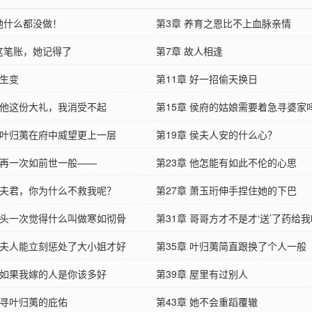
 她什么都没做！
第3章 养育之恩比不上血脉亲情
 这笔账，她记得了
第7章 故人相逢
 生变
第11章 好一招偷天换日
章 他这份大礼，我消受不起
第15章 侯府的姑娘需要着急寻婆家
章 叶归荑在府中威望更上一层
第19章 侯夫人安的什么心？
章 再一次如前世一般——
第23章 他怎能有如此不伦的心思
章 夫君，你为什么不救我呢？
第27章 萧玉珩伸手捏住她的下巴
章 头一次觉得什么叫做寒如彻骨
第31章 哥哥方才不是才‘送’了药给
章 夫人能立刻惩处了大小姐才好
第35章 叶归荑简直跟换了个人一般
章 如果我嫁的人是你该多好
第39章 屋里有过别人
 寻叶归荑的庇佑
第43章 她不会重蹈覆辙