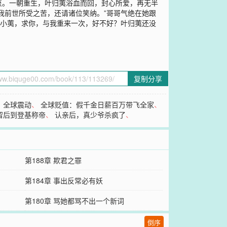
衷。一朝重生，叶归荑浴血而回，封心所爱，再无半
我前世所受之苦，还请诸位笑纳。”哥哥气绝在她跟
：小荑，求你，与我重来一次，好不好？叶归荑还没
复制分享
，全球震动
、
全球贬值：假千金日薪百万带飞全家
、
留后到登基称帝
、
认亲后，真少爷杀疯了
、
第188章 欺君之罪
第184章 事出反常必有妖
第180章 骂她都骂不出一个新词
倒序