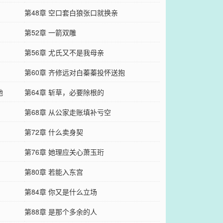
第48章 空口套白狼张口就换亲
第52章 一箭双雕
第56章 尤氏又不是我母亲
第60章 齐修远对白蓁蓁投怀送抱
她
第64章 斩草，必要除根的
第68章 从公家走账填补亏空
第72章 什么卖身契
第76章 她理应关心萧玉珩
第80章 若能入东宫
第84章 你又是什么立场
第88章 是那个多余的人