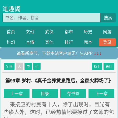
笔趣阁
搜索
首页
玄幻
武侠
都市
历史
网游
科幻
言情
其他
排行
完本
登录
追看新章节，下载本站客户端无广告APP
↓↓↓
字体
大
中
小
换手
关灯
第99章 岁村-《真千金养黄泉路后，全家火葬场了》
上一章
目录
存书签
下一章
来接应的村民有十人，除了出现时，目光有
些瘆人外，这时，已经热情地要接过了玄师的包